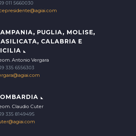
39 011 5660030
icepresidente@agiai.com
AMPANIA, PUGLIA, MOLISE,
ASILICATA, CALABRIA E
ICILIA
eom. Antonio Vergara
39 335 6556303
ergara@agiai.com
LOMBARDIA
eom. Claudio Cuter
39 335 8149495
uter@agiai.com