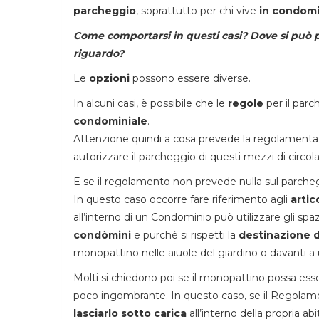
parcheggio
, soprattutto per chi vive
in condomi
Come comportarsi in questi casi? Dove si può p
riguardo?
Le
opzioni
possono essere diverse.
In alcuni casi, è possibile che le
regole
per il par
condominiale
.
Attenzione quindi a cosa prevede la regolamentazione
autorizzare il parcheggio di questi mezzi di circola
E se il regolamento non prevede nulla sul parche
In questo caso occorre fare riferimento agli
artico
all’interno di un Condominio può utilizzare gli sp
condòmini
e purché si rispetti la
destinazione 
monopattino nelle aiuole del giardino o davanti a
Molti si chiedono poi se il monopattino possa ess
poco ingombrante. In questo caso, se il Regolame
lasciarlo sotto carica
all’interno della propria a