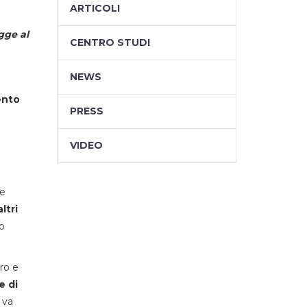
ARTICOLI
gge al
CENTRO STUDI
NEWS
ento
PRESS
VIDEO
de
ltri
io
ro e
e di
va