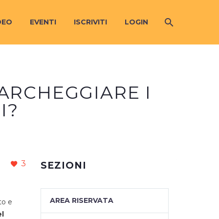
DEO
EVENTI
ISCRIVITI
LOGIN
ARCHEGGIARE I
I?
3
SEZIONI
AREA RISERVATA
to e
l