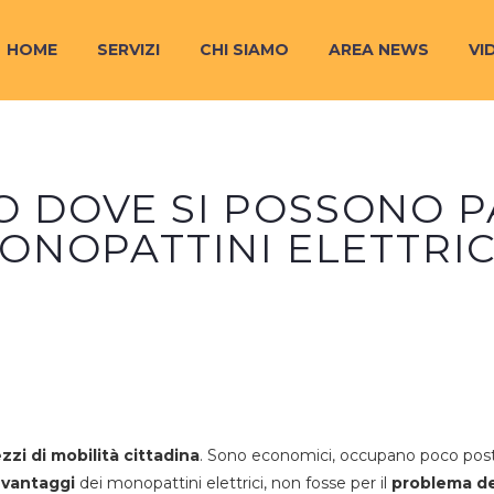
HOME
SERVIZI
CHI SIAMO
AREA NEWS
VI
O DOVE SI POSSONO P
ONOPATTINI ELETTRIC
zzi di mobilità cittadina
. Sono economici, occupano poco pos
i
vantaggi
dei monopattini elettrici, non fosse per il
problema de