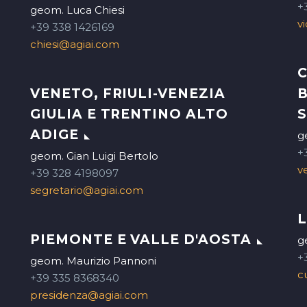
+
geom. Luca Chiesi
v
+39 338 1426169
chiesi@agiai.com
C
VENETO, FRIULI-VENEZIA
B
GIULIA E TRENTINO ALTO
S
ADIGE
g
+
geom. Gian Luigi Bertolo
v
+39 328 4198097
segretario@agiai.com
PIEMONTE E VALLE D'AOSTA
g
+
geom. Maurizio Pannoni
c
+39 335 8368340
presidenza@agiai.com