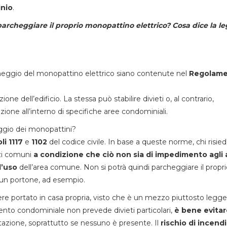
nio
.
archeggiare il proprio monopattino elettrico? Cosa dice la le
cheggio del monopattino elettrico siano contenute nel
Regolam
 dell’edificio. La stessa può stabilire divieti o, al contrario,
zione all’interno di specifiche aree condominiali.
ggio dei monopattini?
li 1117
e
1102
del codice civile. In base a queste norme, chi risie
azi comuni
a condizione che ciò non sia di impedimento agli a
d’uso
dell’area comune. Non si potrà quindi parcheggiare il propr
 un portone, ad esempio.
ere portato in casa propria, visto che è un mezzo piuttosto legge
nto condominiale non prevede divieti particolari,
è bene evitar
bitazione, soprattutto se nessuno è presente. Il
rischio di incendi