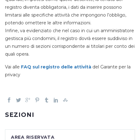
registro diventa obbligatoria, i dati da inserire possono
limitarsi alle specifiche attività che impongono l’obbligo,
potendo omettere le altre informazioni.
Infine, va evidenziato che nel caso in cui un amministratore
gestisca più condomini, il registro dovrà essere suddiviso in
un numero di sezioni corrispondente ai titolari per conto dei
quali opera.
Vai alle
FAQ sul registro delle attività
del Garante per la
privacy
SEZIONI
AREA RISERVATA