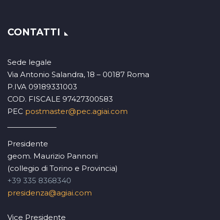
CONTATTI
Sede legale
Via Antonio Salandra, 18 – 00187 Roma
P.IVA 09189331003
COD. FISCALE 97427300583
PEC
postmaster@pec.agiai.com
Presidente
geom. Maurizio Pannoni
(collegio di Torino e Provincia)
+39 335 8368340
presidenza@agiai.com
Vice Presidente