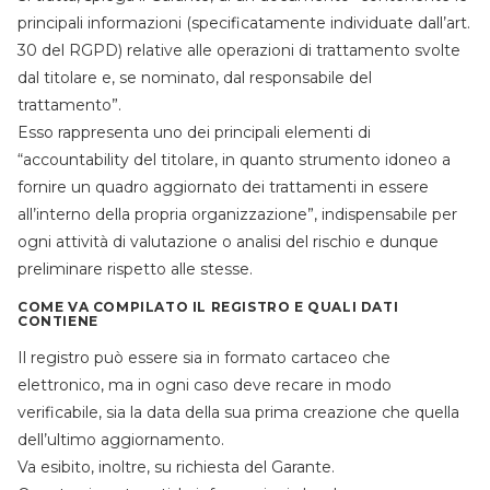
principali informazioni (specificatamente individuate dall’art.
30 del RGPD) relative alle operazioni di trattamento svolte
dal titolare e, se nominato, dal responsabile del
trattamento”.
Esso rappresenta uno dei principali elementi di
“accountability del titolare, in quanto strumento idoneo a
fornire un quadro aggiornato dei trattamenti in essere
all’interno della propria organizzazione”, indispensabile per
ogni attività di valutazione o analisi del rischio e dunque
preliminare rispetto alle stesse.
COME VA COMPILATO IL REGISTRO E QUALI DATI
CONTIENE
Il registro può essere sia in formato cartaceo che
elettronico, ma in ogni caso deve recare in modo
verificabile, sia la data della sua prima creazione che quella
dell’ultimo aggiornamento.
Va esibito, inoltre, su richiesta del Garante.