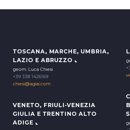
TOSCANA, MARCHE, UMBRIA,
L
LAZIO E ABRUZZO
g
+
geom. Luca Chiesi
v
+39 338 1426169
chiesi@agiai.com
C
VENETO, FRIULI-VENEZIA
B
GIULIA E TRENTINO ALTO
S
ADIGE
g