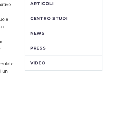
ARTICOLI
mativo
CENTRO STUDI
vuole
to
NEWS
in
PRESS
e
VIDEO
rmulate
di un