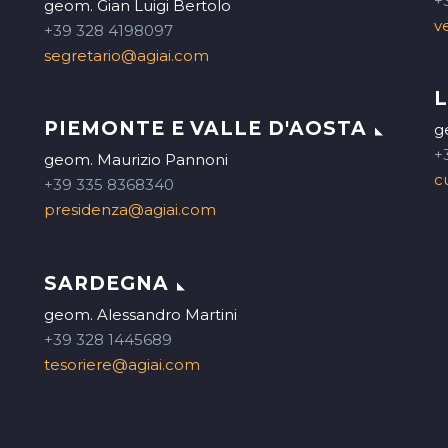
+
geom. Gian Luigi Bertolo
v
+39 328 4198097
segretario@agiai.com
PIEMONTE E VALLE D'AOSTA
g
+
geom. Maurizio Pannoni
c
+39 335 8368340
presidenza@agiai.com
SARDEGNA
geom. Alessandro Martini
+39 328 1445689
tesoriere@agiai.com