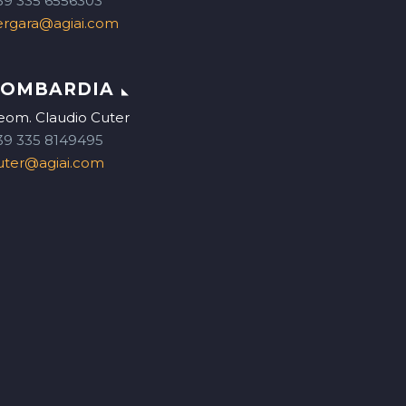
39 335 6556303
ergara@agiai.com
LOMBARDIA
eom. Claudio Cuter
39 335 8149495
uter@agiai.com