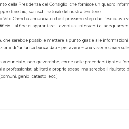
timento della Presidenza del Consiglio, che fornisce un quadro infor
e di rischio) sui rischi naturali del nostro territorio.
io Vito Crimi ha annunciato che il prossimo step che l’esecutivo 
 edificio – al fine di approntare – eventuali interventi di adeguamen
e, che sarebbe possibile mettere a punto grazie alle informazioni 
zione di “un’unica banca dati – per avere – una visione chiara sull
nto annunciato, non graverebbe, come nelle precedenti ipotesi fo
rsi a professionisti abilitati a proprie spese, ma sarebbe il risultato 
 (comuni, genio, catasto, ecc.).