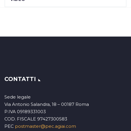
CONTATTI
Sede legale
Via Antonio Salandra, 18 – 00187 Roma
P.IVA 09189331003
COD. FISCALE 97427300583
PEC
postmaster@pec.agiai.com