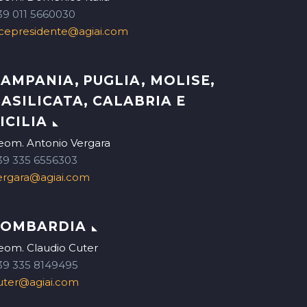
39 011 5660030
icepresidente@agiai.com
AMPANIA, PUGLIA, MOLISE,
ASILICATA, CALABRIA E
ICILIA
eom. Antonio Vergara
39 335 6556303
ergara@agiai.com
LOMBARDIA
eom. Claudio Cuter
39 335 8149495
uter@agiai.com