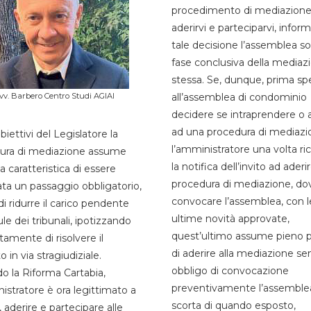
procedimento di mediazione
aderirvi e parteciparvi, infor
tale decisione l’assemblea so
fase conclusiva della mediaz
stessa. Se, dunque, prima sp
all’assemblea di condominio
vv. Barbero Centro Studi AGIAI
decidere se intraprendere o 
ad una procedura di mediazi
biettivi del Legislatore la
l’amministratore una volta ri
ura di mediazione assume
la notifica dell’invito ad aderir
la caratteristica di essere
procedura di mediazione, do
ata un passaggio obbligatorio,
convocare l’assemblea, con l
 di ridurre il carico pendente
ultime novità approvate,
ule dei tribunali, ipotizzando
quest’ultimo assume pieno 
amente di risolvere il
di aderire alla mediazione se
o in via stragiudiziale.
obbligo di convocazione
o la Riforma Cartabia,
preventivamente l’assemblea
istratore è ora legittimato a
scorta di quando esposto,
e, aderire e partecipare alle