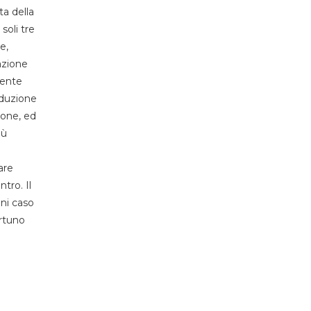
ta della
soli tre
e,
azione
mente
oduzione
ione, ed
iù
are
ntro. Il
gni caso
ortuno