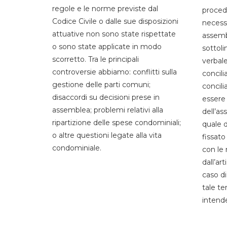
regole e le norme previste dal
proced
Codice Civile o dalle sue disposizioni
necessi
attuative non sono state rispettate
assemb
o sono state applicate in modo
sottoli
scorretto. Tra le principali
verbal
controversie abbiamo: conflitti sulla
concili
gestione delle parti comuni;
concil
disaccordi su decisioni prese in
essere 
assemblea; problemi relativi alla
dell’a
ripartizione delle spese condominiali;
quale d
o altre questioni legate alla vita
fissato
condominiale.
con le
dall’art
caso d
tale te
intend