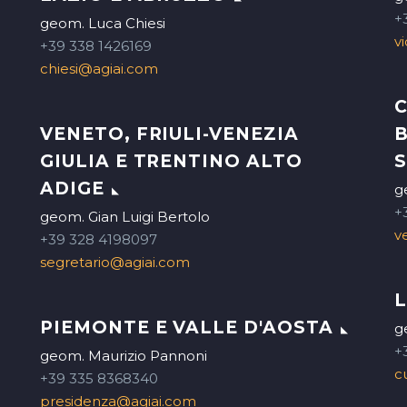
+
geom. Luca Chiesi
v
+39 338 1426169
chiesi@agiai.com
C
VENETO, FRIULI-VENEZIA
B
GIULIA E TRENTINO ALTO
S
ADIGE
g
+
geom. Gian Luigi Bertolo
v
+39 328 4198097
segretario@agiai.com
PIEMONTE E VALLE D'AOSTA
g
+
geom. Maurizio Pannoni
c
+39 335 8368340
presidenza@agiai.com