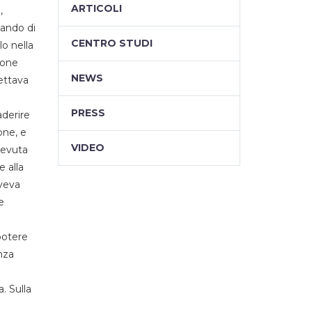
ARTICOLI
,
mando di
CENTRO STUDI
lo nella
ione
NEWS
ettava
PRESS
aderire
one, e
VIDEO
cevuta
e alla
veva
e
potere
nza
. Sulla