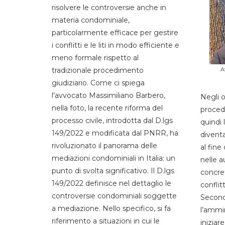
risolvere le controversie anche in
materia condominiale,
particolarmente efficace per gestire
i conflitti e le liti in modo efficiente e
meno formale rispetto al
tradizionale procedimento
A
giudiziario. Come ci spiega
l’avvocato Massimiliano Barbero,
Negli o
nella foto, la recente riforma del
proced
processo civile, introdotta dal D.lgs
quindi 
149/2022 e modificata dal PNRR, ha
divent
rivoluzionato il panorama delle
al fine
mediazioni condominiali in Italia: un
nelle a
punto di svolta significativo. Il D.lgs
concret
149/2022 definisce nel dettaglio le
conflitt
controversie condominiali soggette
Second
a mediazione. Nello specifico, si fa
l’ammin
riferimento a situazioni in cui le
iniziar