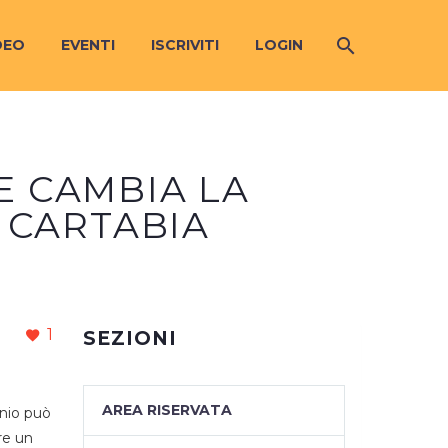
DEO
EVENTI
ISCRIVITI
LOGIN
E CAMBIA LA
 CARTABIA
1
SEZIONI
AREA RISERVATA
nio può
re un