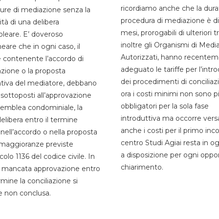
ricordiamo anche che la dura
ure di mediazione senza la
procedura di mediazione è di 
tà di una delibera
mesi, prorogabili di ulteriori tr
leare. E’ doveroso
inoltre gli Organismi di Medi
neare che in ogni caso, il
Autorizzati, hanno recente
e contenente l’accordo di
adeguato le tariffe per l’intr
azione o la proposta
dei procedimenti di conciliaz
iativa del mediatore, debbano
ora i costi minimi non sono p
sottoposti all’approvazione
obbligatori per la sola fase
ssemblea condominiale, la
introduttiva ma occorre vers
elibera entro il termine
anche i costi per il primo inco
 nell’accordo o nella proposta
centro Studi Agiai resta in o
 maggioranze previste
a disposizione per ogni opp
icolo 1136 del codice civile. In
chiarimento.
i mancata approvazione entro
rmine la conciliazione si
e non conclusa.