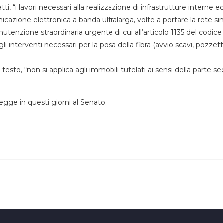
i, “i lavori necessari alla realizzazione di infrastrutture interne e
nicazione elettronica a banda ultralarga, volte a portare la rete sin
utenzione straordinaria urgente di cui all’articolo 1135 del codice c
gli interventi necessari per la posa della fibra (avvio scavi, pozzetti
 testo, “non si applica agli immobili tutelati ai sensi della parte s
egge in questi giorni al Senato.