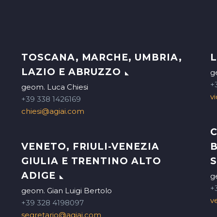
TOSCANA, MARCHE, UMBRIA,
L
LAZIO E ABRUZZO
g
+
geom. Luca Chiesi
v
+39 338 1426169
chiesi@agiai.com
C
VENETO, FRIULI-VENEZIA
B
GIULIA E TRENTINO ALTO
S
ADIGE
g
+
geom. Gian Luigi Bertolo
v
+39 328 4198097
segretario@agiai.com