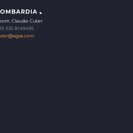
LOMBARDIA
eom. Claudio Cuter
39 335 8149495
uter@agiai.com