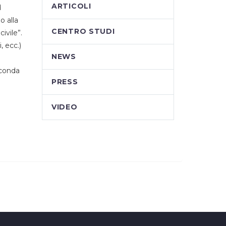
ARTICOLI
d
o alla
CENTRO STUDI
ivile”.
, ecc.)
NEWS
econda
PRESS
VIDEO