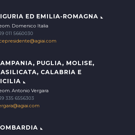
IGURIA ED EMILIA-ROMAGNA
eom. Domenico Italia
39 011 5660030
icepresidente@agiai.com
AMPANIA, PUGLIA, MOLISE,
ASILICATA, CALABRIA E
ICILIA
eom. Antonio Vergara
39 335 6556303
ergara@agiai.com
LOMBARDIA