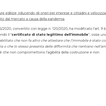
re edilizie, riducendo gli oneri per imprese e cittadini e velocizza
bito dal mercato a causa della pandemia
.
76/2020, convertito con legge n. 120/2020, ha modificato l’art. 9 b
ndo il “
certificato di stato legittimo dell’immobile
”, ossia
un
abilitato che non fa altro che attestare che l’immobile è stato co
izia o che lo stesso presenta delle difformità che rientrano nell’a
oè che non compromettono l’agibilità della costruzione e non