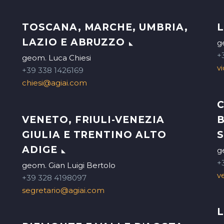
TOSCANA, MARCHE, UMBRIA,
L
LAZIO E ABRUZZO
g
+
geom. Luca Chiesi
v
+39 338 1426169
chiesi@agiai.com
C
VENETO, FRIULI-VENEZIA
B
GIULIA E TRENTINO ALTO
S
ADIGE
g
+
geom. Gian Luigi Bertolo
v
+39 328 4198097
segretario@agiai.com