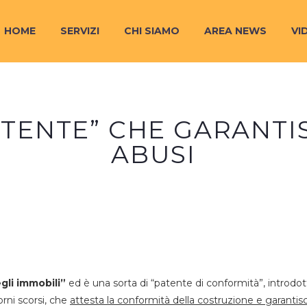
HOME
SERVIZI
CHI SIAMO
AREA NEWS
VI
ATENTE” CHE GARANTI
ABUSI
gli immobili”
ed è una sorta di “patente di conformità”, introdot
orni scorsi, che
attesta la conformità della costruzione e garantis