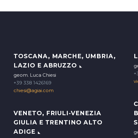
TOSCANA, MARCHE, UMBRIA,
L
LAZIO E ABRUZZO
g
+
geom. Luca Chiesi
v
+39 338 1426169
chiesi@agiai.com
C
VENETO, FRIULI-VENEZIA
B
GIULIA E TRENTINO ALTO
S
ADIGE
g