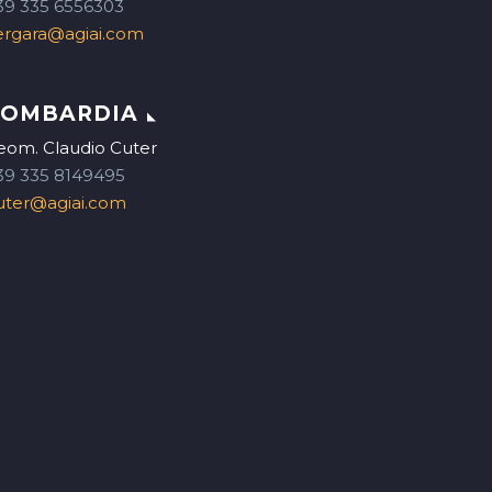
39 335 6556303
ergara@agiai.com
LOMBARDIA
eom. Claudio Cuter
39 335 8149495
uter@agiai.com