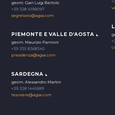
+
geom. Gian Luigi Bertolo
v
+39 328 4198097
segretario@agiai.com
PIEMONTE E VALLE D'AOSTA
g
+
geom. Maurizio Pannoni
c
+39 335 8368340
presidenza@agiai.com
SARDEGNA
geom. Alessandro Martini
+39 328 1445689
tesoriere@agiai.com