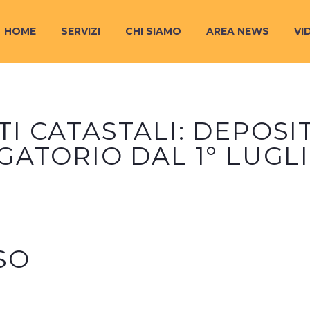
HOME
SERVIZI
CHI SIAMO
AREA NEWS
VI
I CATASTALI: DEPOSI
GATORIO DAL 1° LUGLI
SO