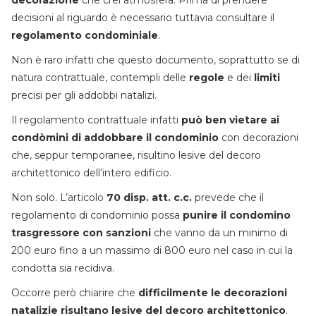
decorazione
che crei atmosfera. Prima di prendere
decisioni al riguardo è necessario tuttavia consultare il
regolamento condominiale
.
Non è raro infatti che questo documento, soprattutto se di
natura contrattuale, contempli delle
regole
e dei
limiti
precisi per gli addobbi natalizi.
Il regolamento contrattuale infatti
può ben vietare ai
condòmini di addobbare il condominio
con decorazioni
che, seppur temporanee, risultino lesive del decoro
architettonico dell’intero edificio.
Non solo. L’articolo
70 disp. att. c.c.
prevede che il
regolamento di condominio possa
punire il condomino
trasgressore con sanzioni
che vanno da un minimo di
200 euro fino a un massimo di 800 euro nel caso in cui la
condotta sia recidiva.
Occorre però chiarire che
difficilmente le decorazioni
natalizie risultano lesive del decoro architettonico
.